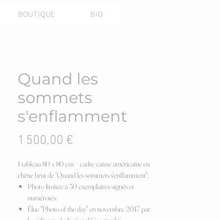
BOUTIQUE
BIO
Quand les
sommets
s'enflamment
Prix
1 500,00 €
1 tableau 80 x 80 cm + cadre caisse américaine en
chêne brut de "Quand les sommets s'enflamment".
Photo limitée à 50 exemplaires signés et
numérotés.
Élue "Photo of the day" en novembre 2017 par